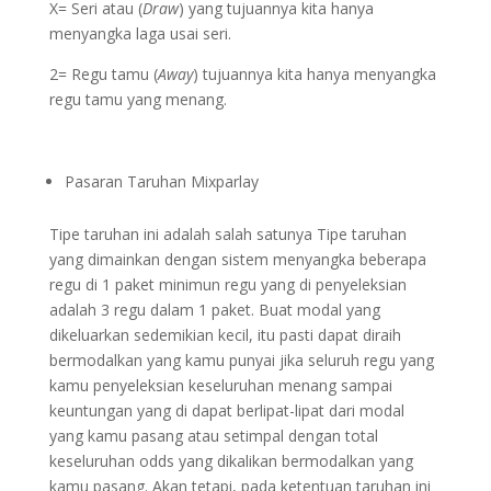
X= Seri atau (
Draw
) yang tujuannya kita hanya
menyangka laga usai seri.
2= Regu tamu (
Away
) tujuannya kita hanya menyangka
regu tamu yang menang.
Pasaran Taruhan Mixparlay
Tipe taruhan ini adalah salah satunya Tipe taruhan
yang dimainkan dengan sistem menyangka beberapa
regu di 1 paket minimun regu yang di penyeleksian
adalah 3 regu dalam 1 paket. Buat modal yang
dikeluarkan sedemikian kecil, itu pasti dapat diraih
bermodalkan yang kamu punyai jika seluruh regu yang
kamu penyeleksian keseluruhan menang sampai
keuntungan yang di dapat berlipat-lipat dari modal
yang kamu pasang atau setimpal dengan total
keseluruhan odds yang dikalikan bermodalkan yang
kamu pasang. Akan tetapi, pada ketentuan taruhan ini